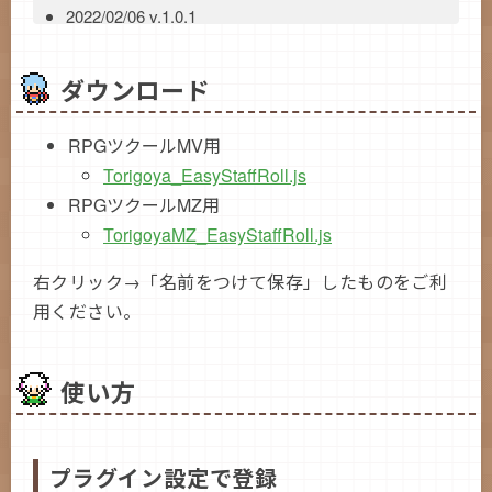
2022/02/06 v.1.0.1
MV版を追加
MZ版でMV形式のプラグインコマンドも動作す
ダウンロード
るように
2022/02/06 v.1.0.0
RPGツクールMV用
公開
Torigoya_EasyStaffRoll.js
RPGツクールMZ用
TorigoyaMZ_EasyStaffRoll.js
右クリック→「名前をつけて保存」したものをご利
用ください。
使い方
プラグイン設定で登録