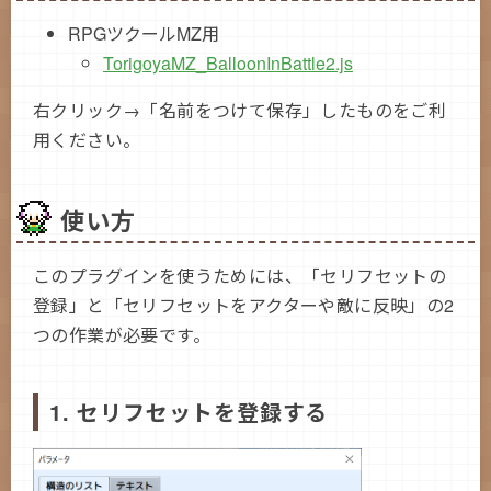
に
RPGツクールMZ用
メモ欄の条件指定に
を追加
options
TorigoyaMZ_BalloonInBattle2.js
2022/02/05 v.1.5.0
セリフにボイスなどの音声ファイルを指定でき
右クリック→「名前をつけて保存」したものをご利
るように
用ください。
一部内部処理の変更
2021/11/07 v.1.4.1
プラグインコマンドでのセリフ表示時に改行が
使い方
反映されないのを修正
2021/10/02 v.1.4.0
このプラグインを使うためには、「セリフセットの
表示レイヤー位置を変更する上級者向け設定を
登録」と「セリフセットをアクターや敵に反映」の2
追加
つの作業が必要です。
2021/08/28 v.1.3.0
セリフ表示用のプラグインコマンドを追加
2021/08/22 v.1.2.2
1. セリフセットを登録する
一部プラグインの組み合わせで吹き出しの表示
位置がずれる場合があるのを修正
2021/07/05 v.1.2.1