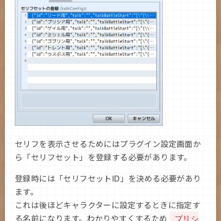
RPGツクールMZの仕様変更に伴いもとに戻しま
した
内容としてはv.1.1.3と同一のため、1.1.3を利用
している方は更新不要です
2021/06/22 v.1.2.0
RPGツクールMZ v.1.3のサブフォルダに対応
2021/05/10 v.1.1.3
戦闘開始時に一瞬空っぽの吹き出しウィンドウ
がチラつくのを修正
2021/03/28 v.1.1.2
一部プラグインパラメータにマイナスが入力で
セリフを表示させるためにはプラグイン設定画面か
きないのを修正
ら「セリフセット」を登録する必要があります。
2020/12/02 v.1.1.1
カウンターのセリフが正常に表示されないのを
登録時には「セリフセットID」を決める必要があり
修正
ます。
2020/09/19 v.1.1.0
これは後ほどキャラクターに設定するときに指定す
メモ欄で
と
を設定できるよう
条件
優先度
る名前になります。わかりやすくするため
プリシ
に