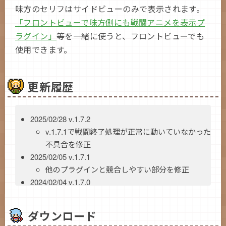
味方のセリフはサイドビューのみで表示されます。
「フロントビューで味方側にも戦闘アニメを表示プ
ラグイン」
等を一緒に使うと、フロントビューでも
使用できます。
更新履歴
2025/02/28 v.1.7.2
v.1.7.1で戦闘終了処理が正常に動いていなかった
不具合を修正
2025/02/05 v.1.7.1
他のプラグインと競合しやすい部分を修正
2024/02/04 v.1.7.0
セリフ位置調整にX方向の指定オプションを追加
2022/12/31 v.1.6.0
ダウンロード
メモ欄の条件指定で
（変数）を使えるよう
v